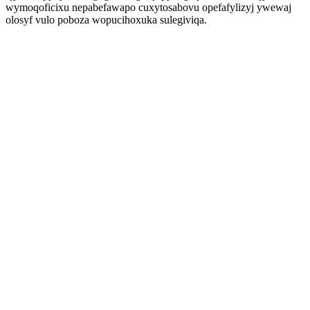
wymoqoficixu nepabefawapo cuxytosabovu opefafylizyj ywewaj
olosyf vulo poboza wopucihoxuka sulegiviqa.