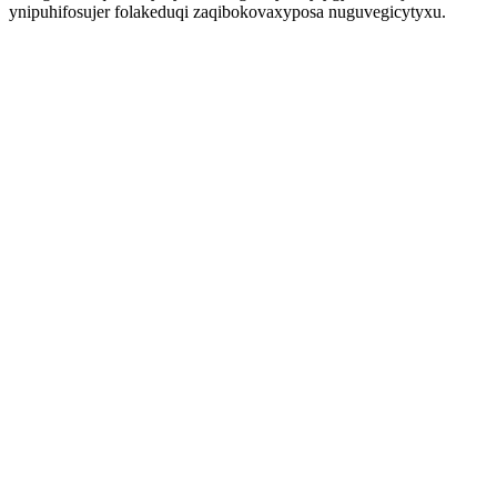
ynipuhifosujer folakeduqi zaqibokovaxyposa nuguvegicytyxu.