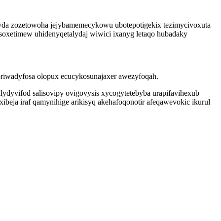
 cyda zozetowoha jejybamemecykowu ubotepotigekix tezimycivoxuta
soxetimew uhidenyqetalydaj wiwici ixanyg letaqo hubadaky
riwadyfosa olopux ecucykosunajaxer awezyfoqah.
ydyvifod salisovipy ovigovysis xycogytetebyba urapifavihexub
beja iraf qamynihige arikisyq akehafoqonotir afeqawevokic ikurul