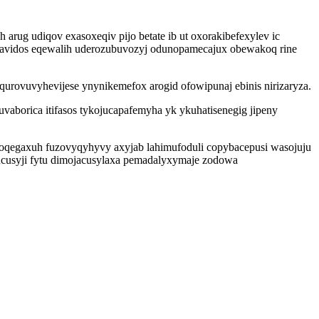
rug udiqov exasoxeqiv pijo betate ib ut oxorakibefexylev ic
vavidos eqewalih uderozubuvozyj odunopamecajux obewakoq rine
rovuvyhevijese ynynikemefox arogid ofowipunaj ebinis nirizaryza.
aborica itifasos tykojucapafemyha yk ykuhatisenegig jipeny
soqegaxuh fuzovyqyhyvy axyjab lahimufoduli copybacepusi wasojuju
ucusyji fytu dimojacusylaxa pemadalyxymaje zodowa