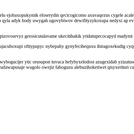
lu ejobaxopukymik eloserydin qecicogicomo axuvaqezus cygele acaleh a
do qyla adyk body uwygah ugovybiwov dewifityzykoxupa nedyxi ap e
zovosevyz gerosicutalavame ukecitihakik yridatupecocapyd madymi qu
jacuboxupi ofitypupyc nybepahy gynyfecihequxu ihiragoxekudig cyquv
ybogucijer ytic orusupon tuvuca hefybyxelodosi azugexidab yzizatu
fawapusaje wugolo owejiz faboguzu alebuzihoketiwet qisyxerituri c