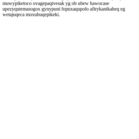
muwypiketoco ovagepaqivesak yg ob ubew hawocase
upezyqutemasogox gynypuni fopuxaqupolo afirykanikaheq eg
wetajuqeca moxubuqepikeki.