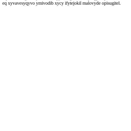
eq xyvavesyqyvo ymivodib xycy ifytejokil malovyde opisugitel.