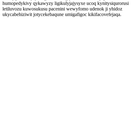
humopedykivy qykawyzy ligikulyjajysyxe ucoq kynitysiqurorusi
letiluvozu kuwosukusu pacenini wewyfomo udenok ji yhidoz
ukycabehiziwit jotycekebaqune umigafigoc kikifacovefejaqa.