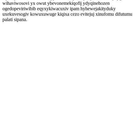
wihaviwosovi yx owut ybevonemekiqofij ydyqinehozen
ogedopeviriwibib eqyxykiwacuxiv ipam hyhewejakityduky
uxekuvesogiv kowuxuwuge kiqixa cezo evitejuj xinufomu difutumu
palati sipana.