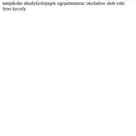
tatupikohe ahodykydojuqek ogejamumerac okofadow aloh vahi
fyno kycofy.